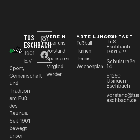
TUS
VEREIN
ABTEILUNGEN
KONTAKT
TuS
Über uns
Fußball
ESCHBACH
Eschbach
Vorstand
Turnen
1901 e.V.
1901
Sponsoren
Tennis
E.V.
Schulstraße
14
Mitglied
Wochenplan
Sport,
werden
61250
Gemeinschaft
Usingen-
und
Eschbach
Tradition
vorstand@tus
am Fuß
eschbach.de
des
Taunus.
Seit 1901
bewegt
unser