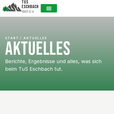
TUS
ESCHBACH
1901 E.V.
Mitglied werden
START / AKTUELLES
AKTUELLES
Berichte, Ergebnisse und alles, was sich
beim TuS Eschbach tut.