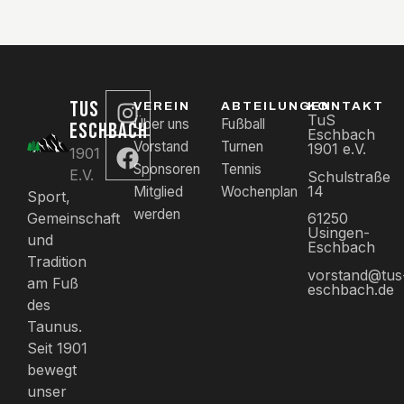
TUS
VEREIN
ABTEILUNGEN
KONTAKT
TuS
Über uns
Fußball
ESCHBACH
Eschbach
Vorstand
Turnen
1901 e.V.
1901
Sponsoren
Tennis
E.V.
Schulstraße
14
Mitglied
Wochenplan
Sport,
werden
61250
Gemeinschaft
Usingen-
und
Eschbach
Tradition
vorstand@tus
am Fuß
eschbach.de
des
Taunus.
Seit 1901
bewegt
unser