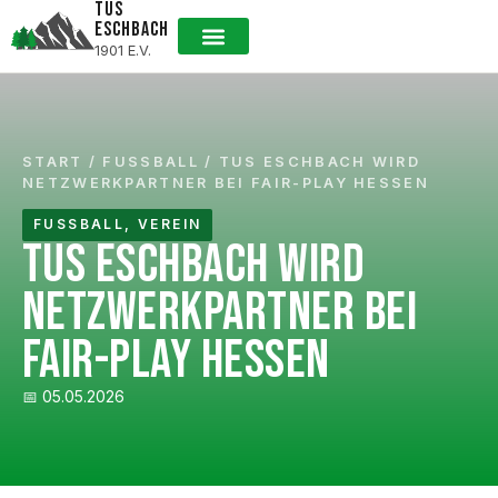
TUS
ESCHBACH
1901 E.V.
Mitglied werden
START
/
FUSSBALL
/
TUS ESCHBACH WIRD
NETZWERKPARTNER BEI FAIR-PLAY HESSEN
FUSSBALL
,
VEREIN
TUS ESCHBACH WIRD
NETZWERKPARTNER BEI
FAIR-PLAY HESSEN
📅 05.05.2026