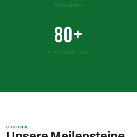
MITGLIEDER
80+
EHRENAMTLICHE
CHRONIK
Unsere Meilensteine