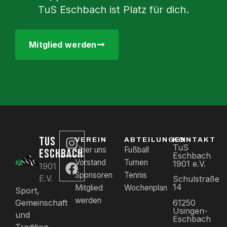
TuS Eschbach ist Platz für dich.
Mitglied werden
TUS
VEREIN
ABTEILUNGEN
KONTAKT
TuS
Über uns
Fußball
ESCHBACH
Eschbach
Vorstand
Turnen
1901 e.V.
1901
Sponsoren
Tennis
E.V.
Schulstraße
14
Mitglied
Wochenplan
Sport,
werden
61250
Gemeinschaft
Usingen-
und
Eschbach
Tradition