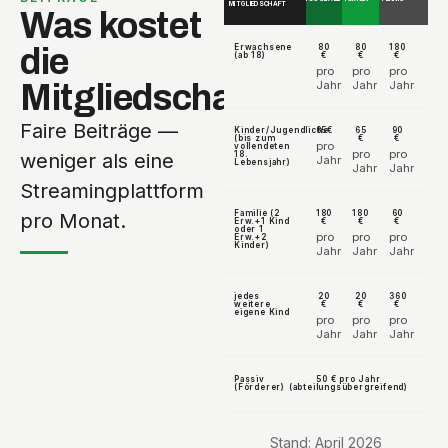
MITGLIEDSCHAFT
Was kostet
die
Erwachsene
80
80
180
(ab 18)
€
€
€
pro
pro
pro
Mitgliedschaft?
Jahr
Jahr
Jahr
Faire Beiträge —
Kinder/Jugendliche
65€
65
90
(bis zum
€
€
pro
vollendeten
pro
pro
weniger als eine
18.
Jahr
Lebensjahr)
Jahr
Jahr
Streamingplattform
Familie (2
180
180
60
pro Monat.
Erw.+1 Kind
€
€
€
oder 1
pro
pro
pro
Erw.+2
Kinder)
Jahr
Jahr
Jahr
jedes
20
20
360
weitere
€
€
€
eigene Kind
pro
pro
pro
Jahr
Jahr
Jahr
Passiv
50 € pro Jahr
(Förderer)
(abteilungsübergreifend)
Stand: April 2026