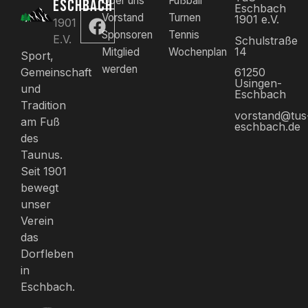
Über uns
Fußball
ESCHBACH
Eschbach
Vorstand
Turnen
1901 e.V.
1901
Sponsoren
Tennis
E.V.
Schulstraße
14
Mitglied
Wochenplan
Sport,
werden
61250
Gemeinschaft
Usingen-
und
Eschbach
Tradition
vorstand@tus
am Fuß
eschbach.de
des
Taunus.
Seit 1901
bewegt
unser
Verein
das
Dorfleben
in
Eschbach.