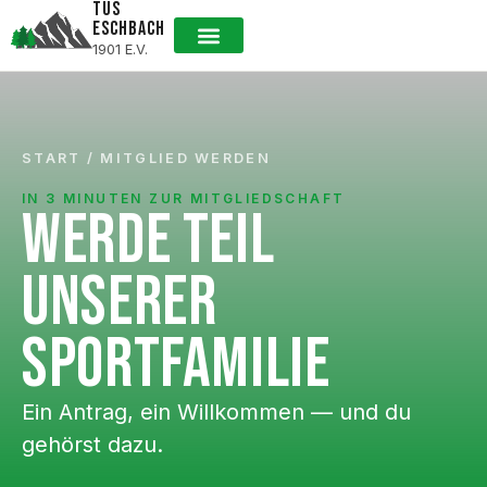
TUS
ESCHBACH
1901 E.V.
START
/
MITGLIED WERDEN
IN 3 MINUTEN ZUR MITGLIEDSCHAFT
WERDE TEIL
UNSERER
SPORTFAMILIE
Ein Antrag, ein Willkommen — und du
gehörst dazu.